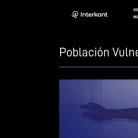
SO
NU
Población Vuln